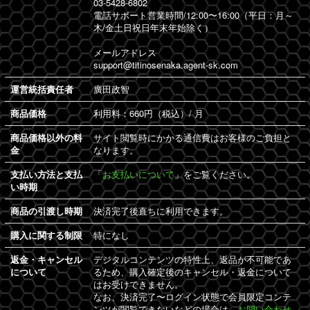
03-5428-6802
電話サポート営業時間/12:00〜16:00（平日：月～
木/金土日祝日年末年始除く）
メールアドレス
support@titinosenaka.agent-sk.com
運営統括責任者
廣田政智
商品価格
利用料：660円（税込）/ 月
商品価格以外の料
サイト閲覧時にかかる通信費はお客様のご負担と
金
なります。
支払い方法と支払
「
お支払いについて
」をご覧ください。
い時期
商品の引渡し時期
決済完了後直ちに利用できます。
購入に関する制限
特になし
返金・キャンセル
デジタルコンテンツの特性上、返品が不可能であ
について
るため、購入確定後のキャンセル・返金について
はお受けできません。
なお、決済完了〜ログイン状態で会員限定コンテ
ンツが閲覧できないなどの場合は、
お問い合わせ