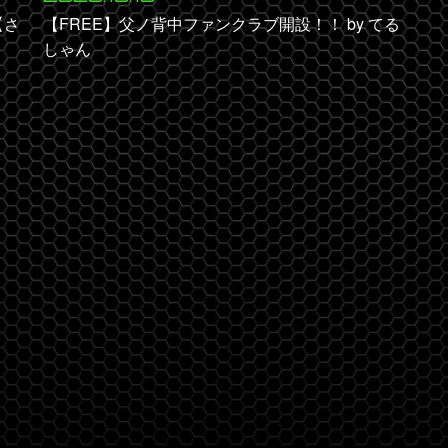
【さ
【FREE】父ノ背中ファンクラブ開設！！ by てる
しゃん