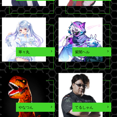
寧々丸
紫闇ヘル
やなつん
てるしゃん